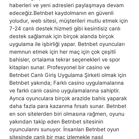
haberleri ve yeni adresleri paylaşmaya devam
edeceğiz.Betnbet kaydolmanın en güvenli
yoludur, web sitesi, müşterileri mutlu etmek için
7-24 canlı destek hizmeti gibi kesintisiz canlı
destek sağlamak için birçok alanda birçok
uygulama ile işbirliği yapar. Betnbet oyuncuları
memnun etmek için her maç için çok çeşitli
bahisler, ortalama tekrar seçenekleri ve spor
kitapları sunar. Profesyonel bir casino ve
Betnbet Canlı Giriş Uygulama Şirketi olmak için
Betnbet yakında; Farklı casino uygulamalarına
ve farklı canlı casino uygulamalarına sahiptir.
Ayrıca oyunculara birçok arazide bahis yaparak
daha fazla para kazanma fırsatı sunar. Betnbet
en son sitelerden biri olmasına rağmen, oyunu
yakından takip eden Betnbet sitesinin
oyuncularını sunuyor. İnsanları Betnbet oyun
sitesinde canlı bir maç izlemekle nasıl