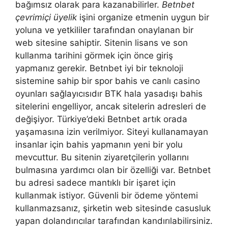
bağımsız olarak para kazanabilirler.
Betnbet
çevrimiçi üyelik
işini organize etmenin uygun bir
yoluna ve yetkililer tarafından onaylanan bir
web sitesine sahiptir. Sitenin lisans ve son
kullanma tarihini görmek için önce giriş
yapmanız gerekir. Betnbet iyi bir teknoloji
sistemine sahip bir spor bahis ve canlı casino
oyunları sağlayıcısıdır BTK hala yasadışı bahis
sitelerini engelliyor, ancak sitelerin adresleri de
değişiyor. Türkiye’deki Betnbet artık orada
yaşamasına izin verilmiyor. Siteyi kullanamayan
insanlar için bahis yapmanın yeni bir yolu
mevcuttur. Bu sitenin ziyaretçilerin yollarını
bulmasına yardımcı olan bir özelliği var. Betnbet
bu adresi sadece mantıklı bir işaret için
kullanmak istiyor. Güvenli bir ödeme yöntemi
kullanmazsanız, şirketin web sitesinde casusluk
yapan dolandırıcılar tarafından kandırılabilirsiniz.