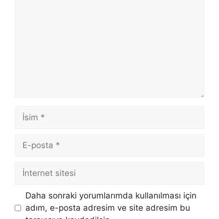
İsim
E-
posta
İnternet
sitesi
Daha sonraki yorumlarımda kullanılması için
adım, e-posta adresim ve site adresim bu