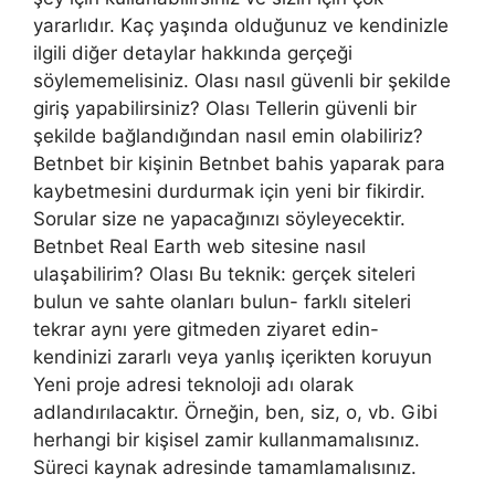
yararlıdır. Kaç yaşında olduğunuz ve kendinizle
ilgili diğer detaylar hakkında gerçeği
söylememelisiniz. Olası nasıl güvenli bir şekilde
giriş yapabilirsiniz? Olası Tellerin güvenli bir
şekilde bağlandığından nasıl emin olabiliriz?
Betnbet bir kişinin Betnbet bahis yaparak para
kaybetmesini durdurmak için yeni bir fikirdir.
Sorular size ne yapacağınızı söyleyecektir.
Betnbet Real Earth web sitesine nasıl
ulaşabilirim? Olası Bu teknik: gerçek siteleri
bulun ve sahte olanları bulun- farklı siteleri
tekrar aynı yere gitmeden ziyaret edin-
kendinizi zararlı veya yanlış içerikten koruyun
Yeni proje adresi teknoloji adı olarak
adlandırılacaktır. Örneğin, ben, siz, o, vb. Gibi
herhangi bir kişisel zamir kullanmamalısınız.
Süreci kaynak adresinde tamamlamalısınız.