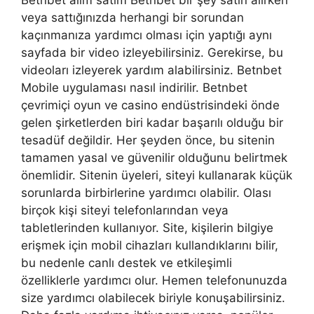
Betnbet alım satım Betnbet bir şey satın alırken
veya sattığınızda herhangi bir sorundan
kaçınmanıza yardımcı olması için yaptığı aynı
sayfada bir video izleyebilirsiniz. Gerekirse, bu
videoları izleyerek yardım alabilirsiniz. Betnbet
Mobile uygulaması nasıl indirilir. Betnbet
çevrimiçi oyun ve casino endüstrisindeki önde
gelen şirketlerden biri kadar başarılı olduğu bir
tesadüf değildir. Her şeyden önce, bu sitenin
tamamen yasal ve güvenilir olduğunu belirtmek
önemlidir. Sitenin üyeleri, siteyi kullanarak küçük
sorunlarda birbirlerine yardımcı olabilir. Olası
birçok kişi siteyi telefonlarından veya
tabletlerinden kullanıyor. Site, kişilerin bilgiye
erişmek için mobil cihazları kullandıklarını bilir,
bu nedenle canlı destek ve etkileşimli
özelliklerle yardımcı olur. Hemen telefonunuzda
size yardımcı olabilecek biriyle konuşabilirsiniz.