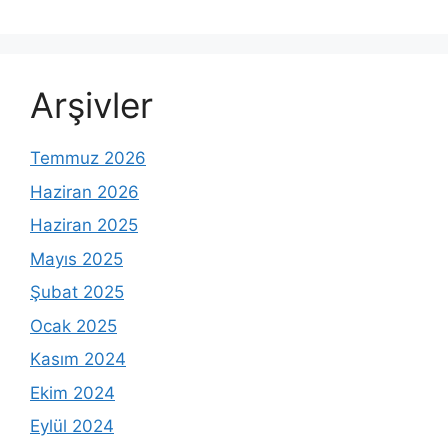
Arşivler
Temmuz 2026
Haziran 2026
Haziran 2025
Mayıs 2025
Şubat 2025
Ocak 2025
Kasım 2024
Ekim 2024
Eylül 2024