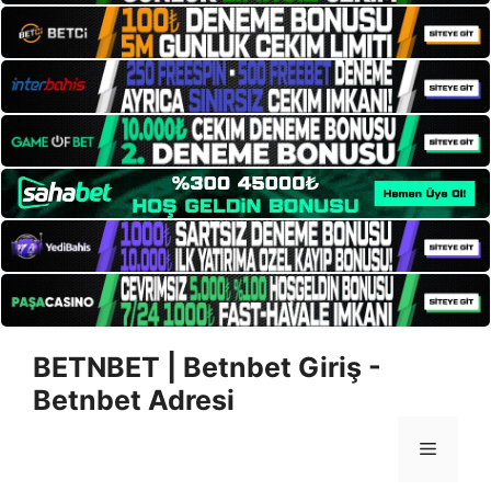
İçeriğe
BETNBET | Betnbet Giriş -
atla
Betnbet Adresi
Menü