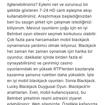
ilgilenebilirsiniz? Eylemi net ve sorunsuz bir
şekilde gösteren 7-24 HD canlı eşleşme akışı
kullanabilirsiniz. Araştırmaya başladığınızdan
beri bu saygın şirket için çalışmak istediğinizi
biliyorum. Mevcut oyunların çoğu için en iyi
Betnbet oyun sitesini seçmek korkutucu olabilir.
Çok fazla para harcamadan mobil blackjack
oynamanıza yardımcı olmak istiyoruz. Blackjack
her zaman her zaman oynamak için harika bir
oyundur, dakikalar içinde birden fazla el
oynayabilirsiniz ve çevrimiçi casino
oyunlarındaki en yüksek RTP’lerden bazılarıyla
kazanma şansınız ruletten daha yüksektir. İşte
en iyi mobil blackjack oyunları: Sonia Blackjack.
Lucky Blackjack Duygusal Oyun. Blackjack’in
anahtarları. Evet, mobil kullanıcıysanız, bu
Betnbet şirketinin resmi adresini ziyaret
edebilirsiniz. Web sitemizde. Özellikle kafanızda