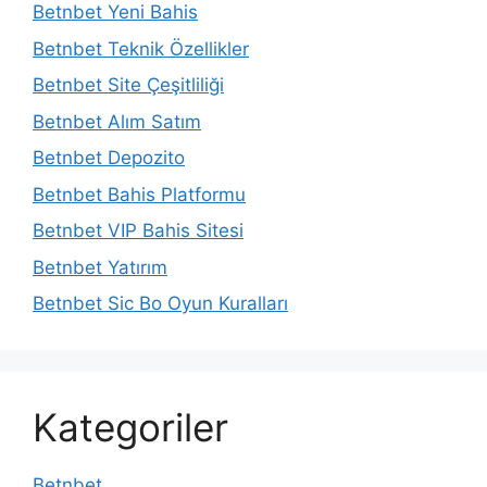
Betnbet Yeni Bahis
Betnbet Teknik Özellikler
Betnbet Site Çeşitliliği
Betnbet Alım Satım
Betnbet Depozito
Betnbet Bahis Platformu
Betnbet VIP Bahis Sitesi
Betnbet Yatırım
Betnbet Sic Bo Oyun Kuralları
Kategoriler
Betnbet