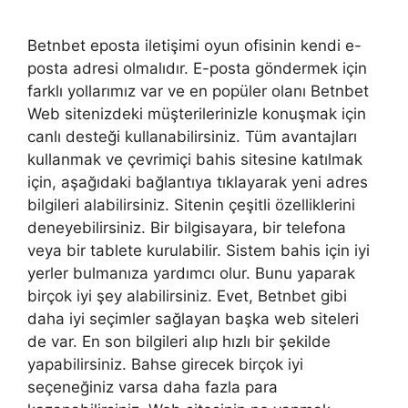
Betnbet eposta iletişimi oyun ofisinin kendi e-
posta adresi olmalıdır. E-posta göndermek için
farklı yollarımız var ve en popüler olanı Betnbet
Web sitenizdeki müşterilerinizle konuşmak için
canlı desteği kullanabilirsiniz. Tüm avantajları
kullanmak ve çevrimiçi bahis sitesine katılmak
için, aşağıdaki bağlantıya tıklayarak yeni adres
bilgileri alabilirsiniz. Sitenin çeşitli özelliklerini
deneyebilirsiniz. Bir bilgisayara, bir telefona
veya bir tablete kurulabilir. Sistem bahis için iyi
yerler bulmanıza yardımcı olur. Bunu yaparak
birçok iyi şey alabilirsiniz. Evet, Betnbet gibi
daha iyi seçimler sağlayan başka web siteleri
de var. En son bilgileri alıp hızlı bir şekilde
yapabilirsiniz. Bahse girecek birçok iyi
seçeneğiniz varsa daha fazla para