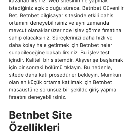
kazanabilirsiniz. Web sitesinin ne yapmak
istediğiniz açık olduğu sürece. Betnbet Güvenilir
Bet. Betnbet bilgisayar sitesinde etkili bahis
ortamını deneyebilirsiniz ve aynı zamanda
mevcut olanaklar üzerinde işlev görme fırsatına
sahip olacaksınız. Süreçlerinizi daha hızlı ve
daha kolay hale getirmek için Betnbet neler
sunabileceğine bakabilirsiniz. Bu işlev test
içindir. Kaliteli bir sistemdir. Alışverişe başlamak
için bir sonraki bölümü tıklayın. Bu nedenle,
sitede daha katı prosedürler bekleyin. Mümkün
olan en küçük ortama katılmak için Betnbet
masaüstüne sorunsuz bir şekilde giriş yapma
fırsatını deneyebilirsiniz.
Betnbet Site
Özellikleri