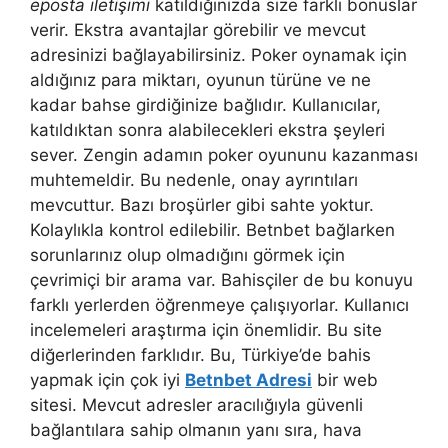
eposta iletişimi
katıldığınızda size farklı bonuslar
verir. Ekstra avantajlar görebilir ve mevcut
adresinizi bağlayabilirsiniz. Poker oynamak için
aldığınız para miktarı, oyunun türüne ve ne
kadar bahse girdiğinize bağlıdır. Kullanıcılar,
katıldıktan sonra alabilecekleri ekstra şeyleri
sever. Zengin adamın poker oyununu kazanması
muhtemeldir. Bu nedenle, onay ayrıntıları
mevcuttur. Bazı broşürler gibi sahte yoktur.
Kolaylıkla kontrol edilebilir. Betnbet bağlarken
sorunlarınız olup olmadığını görmek için
çevrimiçi bir arama var. Bahisçiler de bu konuyu
farklı yerlerden öğrenmeye çalışıyorlar. Kullanıcı
incelemeleri araştırma için önemlidir. Bu site
diğerlerinden farklıdır. Bu, Türkiye’de bahis
yapmak için çok iyi
Betnbet Adresi
bir web
sitesi. Mevcut adresler aracılığıyla güvenli
bağlantılara sahip olmanın yanı sıra, hava