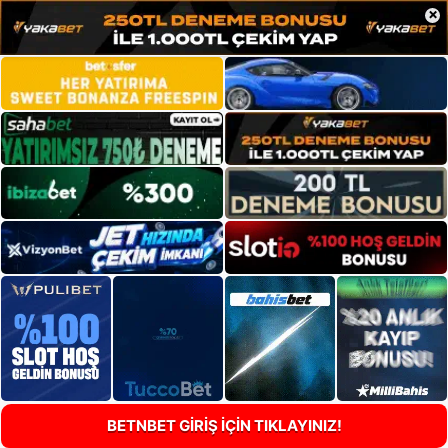
×
BETNBET GİRİŞ İÇİN TIKLAYINIZ!