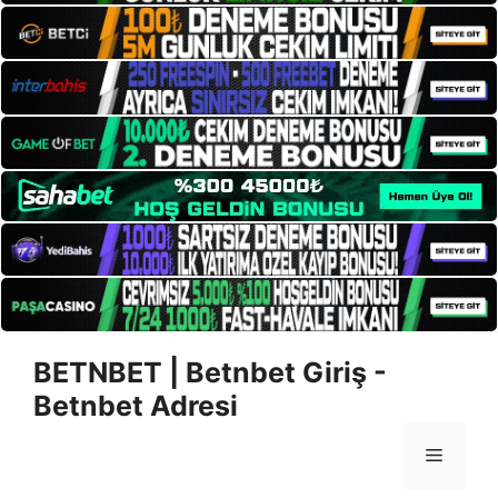
İçeriğe
BETNBET | Betnbet Giriş -
atla
Betnbet Adresi
Menü