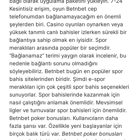
bağlı olarak uygulama paketini yükleyin. 7-24
Kesintisiz erişim, oyun Betnbet cep
telefonumdan bağlanamayacağım en önemli
şeylerden biri. Casino oyunları oynarken veya
yüksek tanımlı canlı bahisler izlerken sürekli bir
bağlantıya sahip olmak en iyisidir. Spor
meraklıları arasında popüler bir seçimdir.
“Bağlanamaz” terimi yaygın olarak incelenir, bu
nedenle bağlantı sorunu olmadığını
söyleyebiliriz. Betnbet bugün en popüler spor
bahis sitelerinden biridir. Şimdi e-spor
meraklıları için çok çeşitli spor bahis seçenekleri
sunuyorlar. Spor bahislerinde kazanmak için
nasıl çalıştığını anlamak önemlidir. Mevsimsel
ligler ve turnuvalar spor bahisleri için önemlidir.
Betnbet poker bonusları. Kullanıcıların daha
fazla şansı var. Özellikle yeni başlayanlar için
birçok balık türü var.
Betnbet poker bonusları