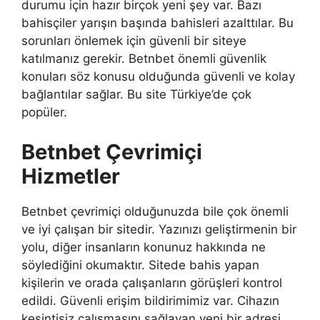
durumu için hazır birçok yeni şey var. Bazı
bahisçiler yarışın başında bahisleri azalttılar. Bu
sorunları önlemek için güvenli bir siteye
katılmanız gerekir. Betnbet önemli güvenlik
konuları söz konusu olduğunda güvenli ve kolay
bağlantılar sağlar. Bu site Türkiye’de çok
popüler.
Betnbet Çevrimiçi
Hizmetler
Betnbet çevrimiçi olduğunuzda bile çok önemli
ve iyi çalışan bir sitedir. Yazınızı geliştirmenin bir
yolu, diğer insanların konunuz hakkında ne
söylediğini okumaktır. Sitede bahis yapan
kişilerin ve orada çalışanların görüşleri kontrol
edildi. Güvenli erişim bildirimimiz var. Cihazın
kesintisiz çalışmasını sağlayan yeni bir adresi