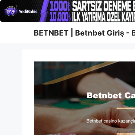
İçeriğe
BETNBET | Betnbet Giriş - 
atla