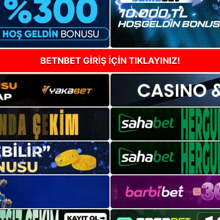
BETNBET GİRİŞ İÇİN TIKLAYINIZ!