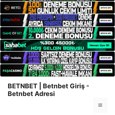
İçeriğe
BETNBET | Betnbet Giriş -
atla
Betnbet Adresi
Menü