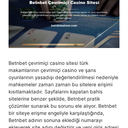
Betnbet çevrimiçi casino sitesi türk
makamlarının çevrimiçi casino ve şans
oyunlarının yasadışı değerlendirilmesi nedeniyle
mahkemeler zaman zaman bu sitelere erişimi
kısıtlamaktadır. Sayfalarını kapatan bahis
sitelerine benzer şekilde, Betnbet pratik
çözümler sunarak bu sorunu ele alıyor. Betnbet
bir siteye erişme engeliyle karşılaştığında,
Betnbet adının sonuna eklediği numarayı
ekleyerek site adını değiştirir ve yeni giriş adresi