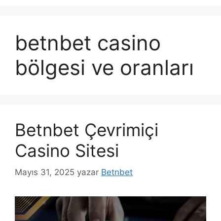
betnbet casino
bölgesi ve oranları
Betnbet Çevrimiçi
Casino Sitesi
Mayıs 31, 2025
yazar
Betnbet