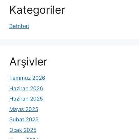
Kategoriler
Betnbet
Arşivler
Temmuz 2026
Haziran 2026
Haziran 2025
Mayıs 2025
Şubat 2025
Ocak 2025