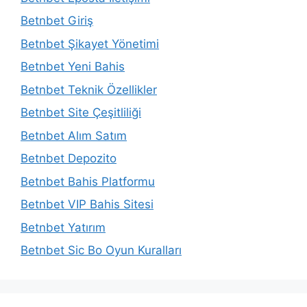
Betnbet Giriş
Betnbet Şikayet Yönetimi
Betnbet Yeni Bahis
Betnbet Teknik Özellikler
Betnbet Site Çeşitliliği
Betnbet Alım Satım
Betnbet Depozito
Betnbet Bahis Platformu
Betnbet VIP Bahis Sitesi
Betnbet Yatırım
Betnbet Sic Bo Oyun Kuralları