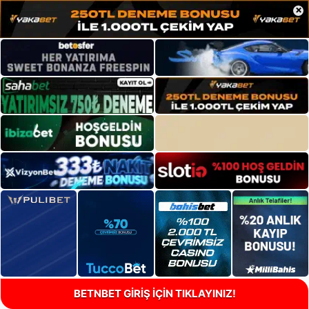
×
BETNBET GİRİŞ İÇİN TIKLAYINIZ!