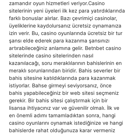
zamandır oyun hizmetleri veriyor.Casino
sitelerinin yeni üyeleri ilk kez para yatırdıklarında
farklı bonuslar alırlar. Bazı çevrimiçi casinolar,
üyeliklerine kaydolursanız ücretsiz oynamanıza
izin verir. Bu, casino oyunlarında ücretsiz bir tur
şansı elde ederek para kazanma şansınızı
artırabileceğiniz anlamına gelir. Betnbet casino
sitelerinde casino sitelerinden nasıl
kazanılacağı, soru meraklılarının bahislerinin en
meraklı sorunlarından biridir. Bahis severler bir
bahis sitesine katıldıklarında para kazanmak
istiyorlar. Bahse girmeyi seviyorsanız, önce
bahis yapabileceğiniz bir web sitesi seçmeniz
gerekir. Bir bahis sitesi çalıştırmak için bir
lisansa ihtiyacınız var ve güvenilir olmalı. İlk ve
en önemli adımı tamamladıktan sonra, hangi
casino oyunlarını oynamak istediğinize ve hangi
bahislerde rahat olduğunuza karar vermeniz