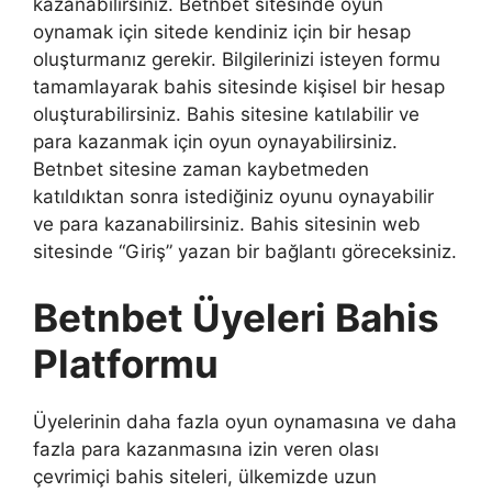
kazanabilirsiniz. Betnbet sitesinde oyun
oynamak için sitede kendiniz için bir hesap
oluşturmanız gerekir. Bilgilerinizi isteyen formu
tamamlayarak bahis sitesinde kişisel bir hesap
oluşturabilirsiniz. Bahis sitesine katılabilir ve
para kazanmak için oyun oynayabilirsiniz.
Betnbet sitesine zaman kaybetmeden
katıldıktan sonra istediğiniz oyunu oynayabilir
ve para kazanabilirsiniz. Bahis sitesinin web
sitesinde “Giriş” yazan bir bağlantı göreceksiniz.
Betnbet Üyeleri Bahis
Platformu
Üyelerinin daha fazla oyun oynamasına ve daha
fazla para kazanmasına izin veren olası
çevrimiçi bahis siteleri, ülkemizde uzun