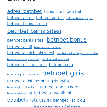
adresi betnbet
bahis sitesi betnbet
betnbet adres
betnbet adresi
betnbet bahis i̇puçları
betnbet bahis siteleri
betnbet bahis sitesi
betnbet bonus
betnbet bahis sitesi
betnbet canli
betnbet canlı bahisler
betnbet canlı bahis sitesi
betnbet casino bölgesi ve oranları
betnbet casino oyun sitesi
betnbet casino siteleri
betnbet casino sitesi
betnbet com
betnbet giris
betnbet e-posta hizmetleri
betnbet girisi
betnbet giris twitter
betnbet güncel adresi
betnbet giriş güvenilir mi
betnbet güvenlir mi
betnbet güvenilirliği
betnbet instagram
betnbet kaç oldu