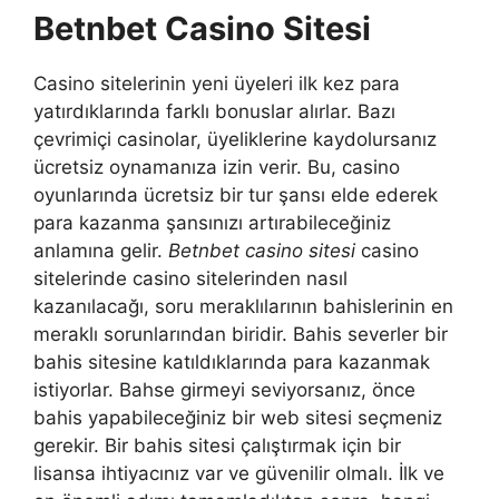
Betnbet Casino Sitesi
Casino sitelerinin yeni üyeleri ilk kez para
yatırdıklarında farklı bonuslar alırlar. Bazı
çevrimiçi casinolar, üyeliklerine kaydolursanız
ücretsiz oynamanıza izin verir. Bu, casino
oyunlarında ücretsiz bir tur şansı elde ederek
para kazanma şansınızı artırabileceğiniz
anlamına gelir.
Betnbet casino sitesi
casino
sitelerinde casino sitelerinden nasıl
kazanılacağı, soru meraklılarının bahislerinin en
meraklı sorunlarından biridir. Bahis severler bir
bahis sitesine katıldıklarında para kazanmak
istiyorlar. Bahse girmeyi seviyorsanız, önce
bahis yapabileceğiniz bir web sitesi seçmeniz
gerekir. Bir bahis sitesi çalıştırmak için bir
lisansa ihtiyacınız var ve güvenilir olmalı. İlk ve