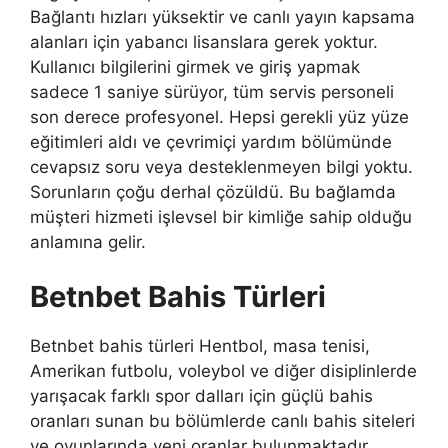
Bağlantı hızları yüksektir ve canlı yayın kapsama
alanları için yabancı lisanslara gerek yoktur.
Kullanıcı bilgilerini girmek ve giriş yapmak
sadece 1 saniye sürüyor, tüm servis personeli
son derece profesyonel. Hepsi gerekli yüz yüze
eğitimleri aldı ve çevrimiçi yardım bölümünde
cevapsız soru veya desteklenmeyen bilgi yoktu.
Sorunların çoğu derhal çözüldü. Bu bağlamda
müşteri hizmeti işlevsel bir kimliğe sahip olduğu
anlamına gelir.
Betnbet Bahis Türleri
Betnbet bahis türleri Hentbol, masa tenisi,
Amerikan futbolu, voleybol ve diğer disiplinlerde
yarışacak farklı spor dalları için güçlü bahis
oranları sunan bu bölümlerde canlı bahis siteleri
ve oyunlarında yeni oranlar bulunmaktadır.