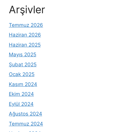
Arşivler
Temmuz 2026
Haziran 2026
Haziran 2025
Mayıs 2025
Şubat 2025
Ocak 2025
Kasım 2024
Ekim 2024
Eylül 2024
Ağustos 2024
Temmuz 2024