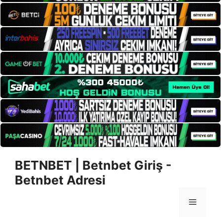
İçeriğe
BETNBET | Betnbet Giriş -
atla
Betnbet Adresi
Menü