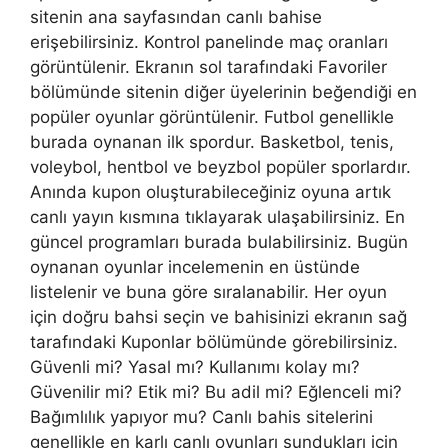
sitenin ana sayfasından canlı bahise
erişebilirsiniz. Kontrol panelinde maç oranları
görüntülenir. Ekranın sol tarafındaki Favoriler
bölümünde sitenin diğer üyelerinin beğendiği en
popüler oyunlar görüntülenir. Futbol genellikle
burada oynanan ilk spordur. Basketbol, tenis,
voleybol, hentbol ve beyzbol popüler sporlardır.
Anında kupon oluşturabileceğiniz oyuna artık
canlı yayın kısmına tıklayarak ulaşabilirsiniz. En
güncel programları burada bulabilirsiniz. Bugün
oynanan oyunlar incelemenin en üstünde
listelenir ve buna göre sıralanabilir. Her oyun
için doğru bahsi seçin ve bahisinizi ekranın sağ
tarafındaki Kuponlar bölümünde görebilirsiniz.
Güvenli mi? Yasal mı? Kullanımı kolay mı?
Güvenilir mi? Etik mi? Bu adil mi? Eğlenceli mi?
Bağımlılık yapıyor mu? Canlı bahis sitelerini
genellikle en karlı canlı oyunları sundukları için