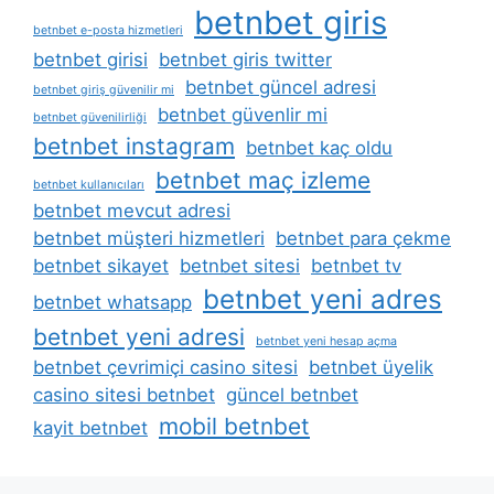
betnbet giris
betnbet e-posta hizmetleri
betnbet girisi
betnbet giris twitter
betnbet güncel adresi
betnbet giriş güvenilir mi
betnbet güvenlir mi
betnbet güvenilirliği
betnbet instagram
betnbet kaç oldu
betnbet maç izleme
betnbet kullanıcıları
betnbet mevcut adresi
betnbet müşteri hizmetleri
betnbet para çekme
betnbet sikayet
betnbet sitesi
betnbet tv
betnbet yeni adres
betnbet whatsapp
betnbet yeni adresi
betnbet yeni hesap açma
betnbet çevrimiçi casino sitesi
betnbet üyelik
casino sitesi betnbet
güncel betnbet
mobil betnbet
kayit betnbet