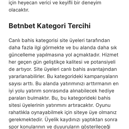
için heyecan verici ve keyifli bir deneyim
olacaktır.
Betnbet Kategori Tercihi
Canlı bahis kategorisi site üyeleri tarafından
daha fazla ilgi görmekte ve bu alanda daha sık
güncelleme yapılmasına yol açmaktadır. Hizmet
her geçen gün geliştikçe kalitesi ve potansiyeli
de artıyor. Site üyeleri canlı bahis avantajından
yararlanabilirler. Bu kategorideki kampanyaların
sayısı arttı. Bu alanda yatırımınızı arttırmanın en
iyi yolu yatırım sonrasında alınabilecek hediye
paraları bulmaktır. Bu, bu kategorideki bahis
sitesi üyelerinin yatırımını artıracaktır. Oyunu
rahatlıkla oynayabilmek için siteye üye olmanız
gerekmektedir. Üyelik kaydınızı yaptıktan sonra
spor konularının ve duyuruların gösterileceği