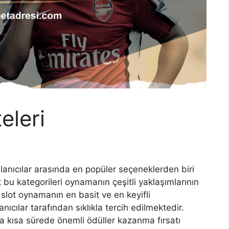
eleri
llanıcılar arasında en popüler seçeneklerden biri
bu kategorileri oynamanın çeşitli yaklaşımlarının
lot oynamanın en basit ve en keyifli
nıcılar tarafından sıklıkla tercih edilmektedir.
da kısa sürede önemli ödüller kazanma fırsatı