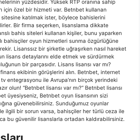
nelerinin yüzdesidir. Yüksek RTP oranına sahip
 için özel bir hizmeti var. Betnbet kullanan
 sitesine katılmak ister, böylece bahislerini
irler. Bir firma seçerken, lisanslama dikkate
slı bahis siteleri kullanan kişiler, bunu yaparken
slı bahisçiler oyun hizmetleri sunma özgürlüğüne
erekir. Lisanssız bir şirketle uğraşırken nasıl hareket
un lisans detaylarını elde etmek ve sürdürmek
luğunun bir parçasıdır. Lisans lisansı var mı?
finans ekibinin görüşlerini alın. Betnbet, internet
t tv entegrasyonu ile Avrupa’nın birçok yerindeki
azır olun! “Betnbet lisansı var mı?” Betnbet lisansı
bet üyesiyseniz, Betnbet oyun lisansının sizi
ığına güvenebilirsiniz. Sunduğumuz oyunlar
 ilgili bir sorun varsa, bahisçiler her türlü ceza ile
bu güvenilir lisanslarla ortadan kaldırabilirsiniz.
sları