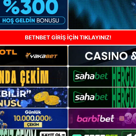
BETNBET GİRİŞ İÇİN TIKLAYINIZ!