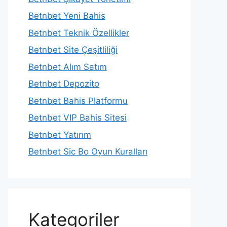
Betnbet Yeni Bahis
Betnbet Teknik Özellikler
Betnbet Site Çeşitliliği
Betnbet Alım Satım
Betnbet Depozito
Betnbet Bahis Platformu
Betnbet VIP Bahis Sitesi
Betnbet Yatırım
Betnbet Sic Bo Oyun Kuralları
Kategoriler