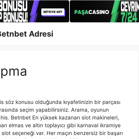
Betnbet Adresi
apma
s söz konusu olduğunda kıyafetinizin bir parçası
 arasında seçim yapabilirsiniz. Arama, oyunun
ahis. Betnbet En yüksek kazanan slot makineleri,
an elmas ve altın toplayıcı gibi karnaval ikramiye
ok slot seçeneği var. Her maçın benzersiz bir başarı