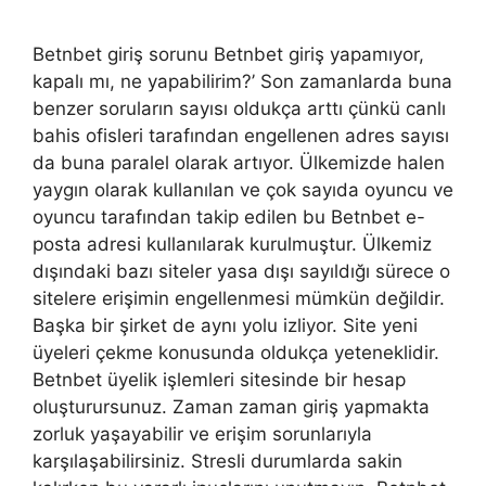
Betnbet giriş sorunu Betnbet giriş yapamıyor,
kapalı mı, ne yapabilirim?’ Son zamanlarda buna
benzer soruların sayısı oldukça arttı çünkü canlı
bahis ofisleri tarafından engellenen adres sayısı
da buna paralel olarak artıyor. Ülkemizde halen
yaygın olarak kullanılan ve çok sayıda oyuncu ve
oyuncu tarafından takip edilen bu Betnbet e-
posta adresi kullanılarak kurulmuştur. Ülkemiz
dışındaki bazı siteler yasa dışı sayıldığı sürece o
sitelere erişimin engellenmesi mümkün değildir.
Başka bir şirket de aynı yolu izliyor. Site yeni
üyeleri çekme konusunda oldukça yeteneklidir.
Betnbet üyelik işlemleri sitesinde bir hesap
oluşturursunuz. Zaman zaman giriş yapmakta
zorluk yaşayabilir ve erişim sorunlarıyla
karşılaşabilirsiniz. Stresli durumlarda sakin