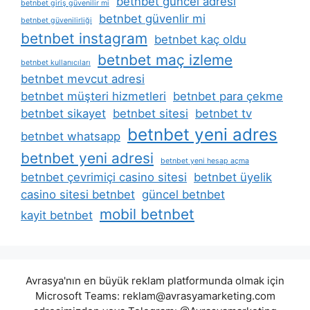
betnbet güncel adresi
betnbet giriş güvenilir mi
betnbet güvenlir mi
betnbet güvenilirliği
betnbet instagram
betnbet kaç oldu
betnbet maç izleme
betnbet kullanıcıları
betnbet mevcut adresi
betnbet müşteri hizmetleri
betnbet para çekme
betnbet sikayet
betnbet sitesi
betnbet tv
betnbet yeni adres
betnbet whatsapp
betnbet yeni adresi
betnbet yeni hesap açma
betnbet çevrimiçi casino sitesi
betnbet üyelik
casino sitesi betnbet
güncel betnbet
mobil betnbet
kayit betnbet
Avrasya'nın en büyük reklam platformunda olmak için
Microsoft Teams:
reklam@avrasyamarketing.com