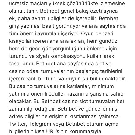
ücretsiz maçları yüksek çözünürlükte izlemesine
olanak tanır. Betnbet genel bakış özeti ayrıca
ek, daha ayrıntılı bilgiler de içerebilir. Betnbet
giriş yapması basit görünüyor ve ana sayfasında
tüm önemli ayrıntıları içeriyor. Oyun benzeri
kısayollar içeren ana ana ekran, hem gündüz
hem de gece göz yorgunluğunu önlemek için
turuncu ve siyah kombinasyonu kullanılarak
tasarlandı. Betnbet ana sayfasında slot ve
casino odası turnuvalarının başlangıç ​​tarihlerini
içeren canlı bir turnuva duyurusu bulunmaktadır.
Bu casino turnuvalarına katılanlar, minimum
yatırımla önemli ödüller kazanma şansına sahip
olacaklar. Bu Betnbet casino slot turnuvaları her
zaman ilgi odağıdır. Betnbet ve güncellenmiş
adres bilgilerine erişimin kısıtlanması yalnızca
Twitter, Telegram veya Betnbet oturum açma
bilgilerinin kısa URL’sinin korunmasıyla