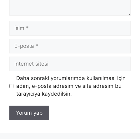
İsim
E-
posta
İnternet
sitesi
Daha sonraki yorumlarımda kullanılması için
adım, e-posta adresim ve site adresim bu
tarayıcıya kaydedilsin.