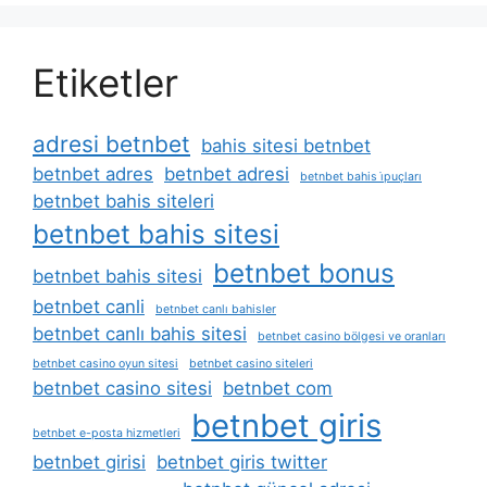
Etiketler
adresi betnbet
bahis sitesi betnbet
betnbet adres
betnbet adresi
betnbet bahis i̇puçları
betnbet bahis siteleri
betnbet bahis sitesi
betnbet bonus
betnbet bahis sitesi
betnbet canli
betnbet canlı bahisler
betnbet canlı bahis sitesi
betnbet casino bölgesi ve oranları
betnbet casino oyun sitesi
betnbet casino siteleri
betnbet casino sitesi
betnbet com
betnbet giris
betnbet e-posta hizmetleri
betnbet girisi
betnbet giris twitter