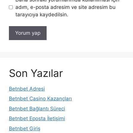
adım, e-posta adresim ve site adresim bu
tarayıcıya kaydedilsin.
Son Yazılar
Betnbet Adresi
Betnbet Casino Kazançları
Betnbet Bağlantı Süreci
Betnbet Eposta İletişimi
Betnbet Giriş