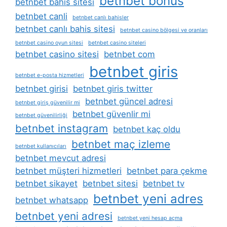
betnbet bonus
betnbet bahis sitesi
betnbet canli
betnbet canlı bahisler
betnbet canlı bahis sitesi
betnbet casino bölgesi ve oranları
betnbet casino oyun sitesi
betnbet casino siteleri
betnbet casino sitesi
betnbet com
betnbet giris
betnbet e-posta hizmetleri
betnbet girisi
betnbet giris twitter
betnbet güncel adresi
betnbet giriş güvenilir mi
betnbet güvenlir mi
betnbet güvenilirliği
betnbet instagram
betnbet kaç oldu
betnbet maç izleme
betnbet kullanıcıları
betnbet mevcut adresi
betnbet müşteri hizmetleri
betnbet para çekme
betnbet sikayet
betnbet sitesi
betnbet tv
betnbet yeni adres
betnbet whatsapp
betnbet yeni adresi
betnbet yeni hesap açma