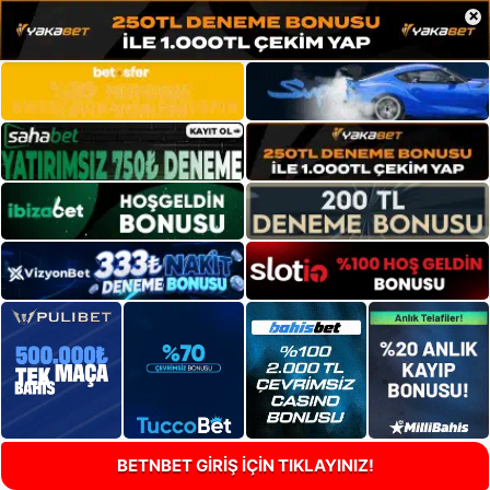
×
BETNBET GİRİŞ İÇİN TIKLAYINIZ!