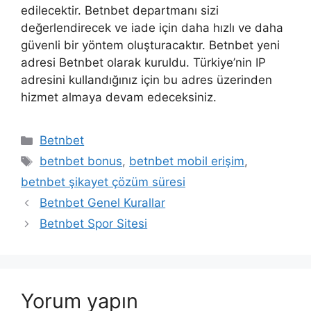
edilecektir. Betnbet departmanı sizi
değerlendirecek ve iade için daha hızlı ve daha
güvenli bir yöntem oluşturacaktır. Betnbet yeni
adresi Betnbet olarak kuruldu. Türkiye’nin IP
adresini kullandığınız için bu adres üzerinden
hizmet almaya devam edeceksiniz.
Kategoriler
Betnbet
Etiketler
betnbet bonus
,
betnbet mobil erişim
,
betnbet şikayet çözüm süresi
Betnbet Genel Kurallar
Betnbet Spor Sitesi
Yorum yapın