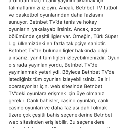
ardından maçın canlı yayınını tıklamak için
talimatlarımızı izleyin. Ancak, Betnbet TV futbol
ve basketbol oyunlarından daha fazlasını
sunuyor. Betnbet TV’de tenis ve hokey
oyunlarını yakalayabilirsiniz. Ancak, spor
bölümünde çeşitli ligler var. Örneğin, Türk Süper
Ligi ülkemizdeki en fazla takipçiye sahiptir.
Betnbet TV’de bulunan ligler hakkında bilgi
alırsanız, yanıt tüm ligleri izleyebilmenizdir. Oyun
o sırada yayınlanıyordu, Betnbet TV’de
yayınlanmak yeterliydi. Böylece Betnbet TV’de
istediğiniz tüm oyunları izleyebilirsiniz. Belirli
operasyonlar için, web sitesinde Betnbet
TV’deki oyunlara erişmek için üye olmanız
gerekir. Canlı bahisler, casino oyunları, canlı
casino oyunları ve daha fazlası dahil olmak
üzere çok çeşitli bahis seçeneklerine Betnbet
web sitesinden erişilebilir. Bu seçeneklere