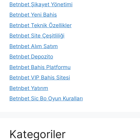
Betnbet Şikayet Yönetimi
Betnbet Yeni Bahis
Betnbet Teknik Özellikler
Betnbet Site Çeşitliliği
Betnbet Alım Satım
Betnbet Depozito
Betnbet Bahis Platformu
Betnbet VIP Bahis Sitesi
Betnbet Yatırım
Betnbet Sic Bo Oyun Kuralları
Kategoriler