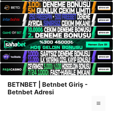
İçeriğe
BETNBET | Betnbet Giriş -
atla
Betnbet Adresi
Menü