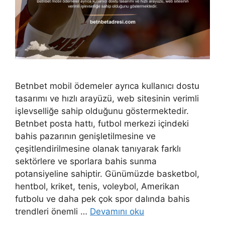
Betnbet mobil ödemeler ayrıca kullanıcı dostu
tasarımı ve hızlı arayüzü, web sitesinin verimli
işlevselliğe sahip olduğunu göstermektedir.
Betnbet posta hattı, futbol merkezi içindeki
bahis pazarının genişletilmesine ve
çeşitlendirilmesine olanak tanıyarak farklı
sektörlere ve sporlara bahis sunma
potansiyeline sahiptir. Günümüzde basketbol, ​​
hentbol, ​​kriket, tenis, voleybol, Amerikan
futbolu ve daha pek çok spor dalında bahis
trendleri önemli …
Devamını oku