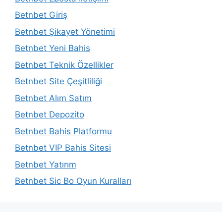
Betnbet Giriş
Betnbet Şikayet Yönetimi
Betnbet Yeni Bahis
Betnbet Teknik Özellikler
Betnbet Site Çeşitliliği
Betnbet Alım Satım
Betnbet Depozito
Betnbet Bahis Platformu
Betnbet VIP Bahis Sitesi
Betnbet Yatırım
Betnbet Sic Bo Oyun Kuralları