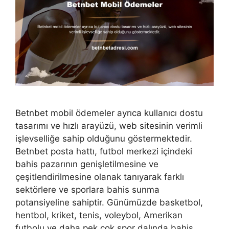
Betnbet mobil ödemeler ayrıca kullanıcı dostu
tasarımı ve hızlı arayüzü, web sitesinin verimli
işlevselliğe sahip olduğunu göstermektedir.
Betnbet posta hattı, futbol merkezi içindeki
bahis pazarının genişletilmesine ve
çeşitlendirilmesine olanak tanıyarak farklı
sektörlere ve sporlara bahis sunma
potansiyeline sahiptir. Günümüzde basketbol, ​​
hentbol, ​​kriket, tenis, voleybol, Amerikan
futbolu ve daha pek çok spor dalında bahis