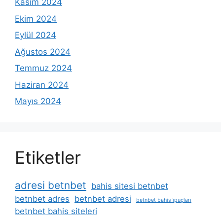
Kasım 2024
Ekim 2024
Eylül 2024
Ağustos 2024
Temmuz 2024
Haziran 2024
Mayıs 2024
Etiketler
adresi betnbet
bahis sitesi betnbet
betnbet adres
betnbet adresi
betnbet bahis i̇puçları
betnbet bahis siteleri