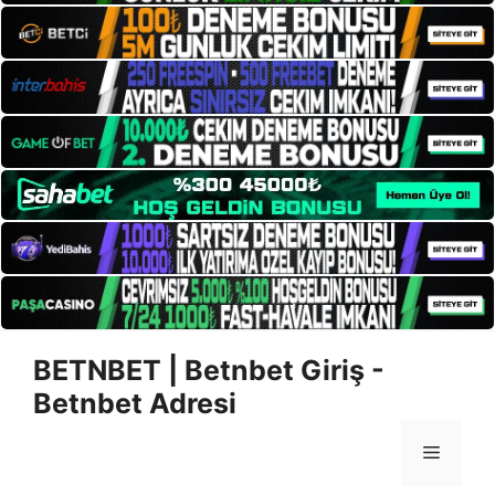
İçeriğe
BETNBET | Betnbet Giriş -
atla
Betnbet Adresi
Menü